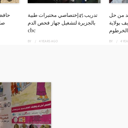
بد من حل
تدريب 45إختصاصي مختبرات طبية
حافظ
ف بولاية
بالجزيرة لتشغيل جهاز فحص الدم
صاد
الخرطوم
cbc
BY
4 YEARS
AGO
BY
4 YE