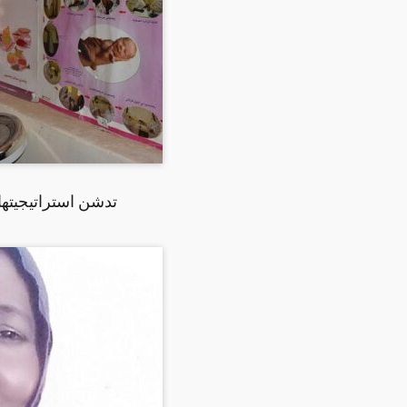
منظمة(World Vision )تدشن 