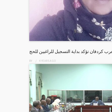
غرب كردفان تؤكد بداية التسجيل للراغبين للحج
BY
4 YEARS
AGO