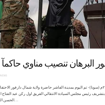
 البرهان تنصيب مناوي حاكمآ ل
 NEWS
الفاشر في ١٠-٨-٢٠٢١م (سونا)- تم اليوم بمدينة الفاشر حاضرة ولاية شمال دارفور 
بتشريف رئيس مجلس السيادة الانتقالي الفريق اول ركن عبد الفتاح
الحسن التعايشي وممثل رئيس مجلس…