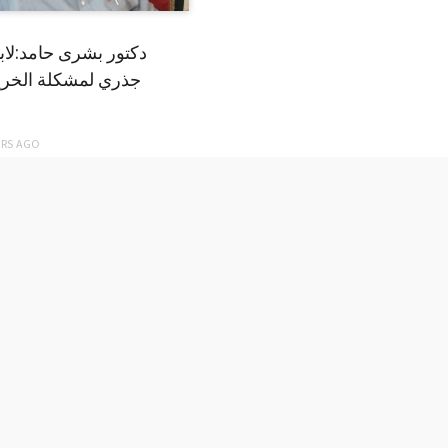
دكتور بشرى حامد:لا
جذري لمشكلة الخري
ARS
AGO