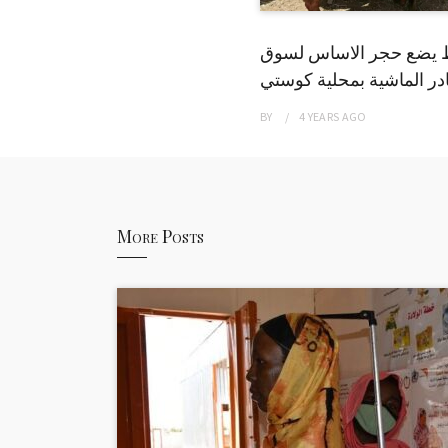
 يضع حجر الاساس لسوق
ر الماشية بمحلية كوستي
BY
4 YEARS
AGO
More Posts