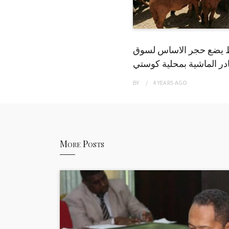
 يضع حجر الاساس لسوق
ر الماشية بمحلية كوستي
BY
4 YEARS
AGO
More Posts