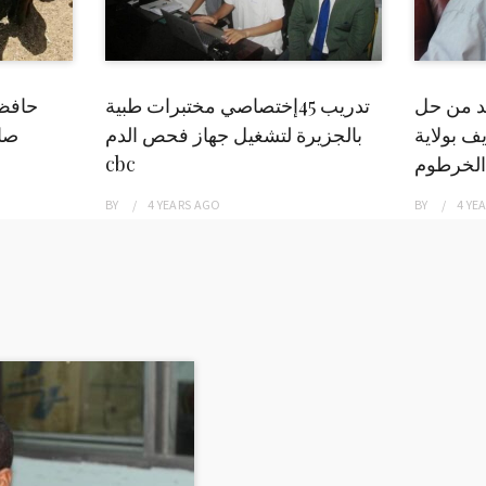
بد من حل
تدريب 45إختصاصي مختبرات طبية
حافظ
ف بولاية
بالجزيرة لتشغيل جهاز فحص الدم
صاد
الخرطوم
cbc
BY
4 YEARS
AGO
BY
4 YE