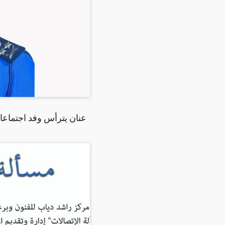
عنان يترأس وفد اجتماعات المؤتمر ال(45) لق