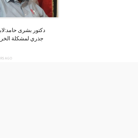
دكتور بشرى حامد:لا
جذري لمشكلة الخري
ARS
AGO