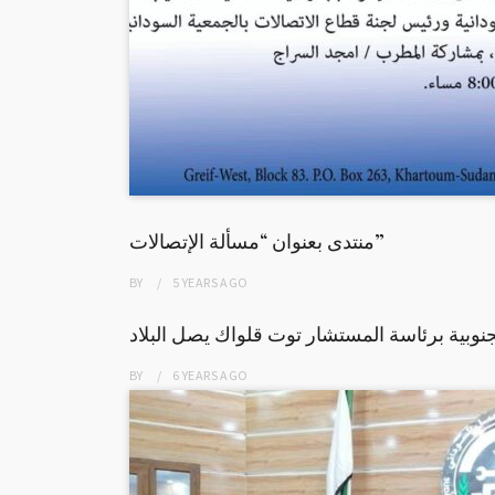
منتدى بعنوان “مسألة الإتصالات”
BY
5 YEARS
AGO
نوبية برئاسة المستشار توت قلواك يصل البلاد
BY
6 YEARS
AGO