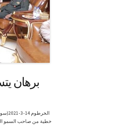
برهان يت
الخرط
خطية من صاحب السمو الشي