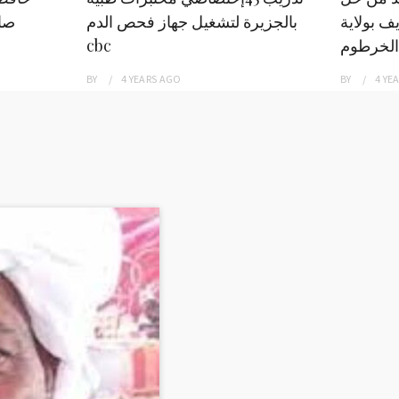
ف بولاية
بالجزيرة لتشغيل جهاز فحص الدم
صاد
الخرطوم
cbc
BY
4 YEARS
AGO
BY
4 YE