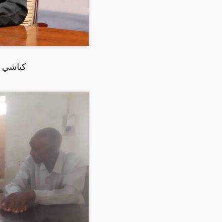
كباشي ي