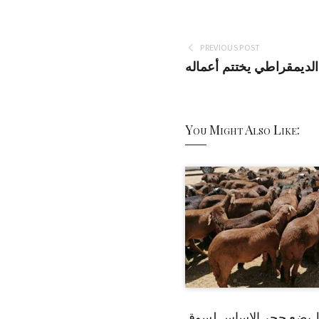
PREVIOUS POST
 الديمقراطي يختتم أعماله
You Might Also Like:
 يضع حجر الاساس لسوق