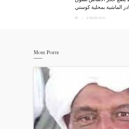
ر الماشية بمحلية كوستي
BY
4 YEARS
AGO
More Posts