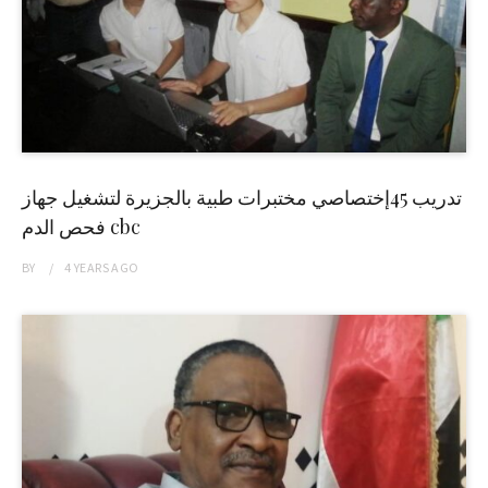
تدريب 45إختصاصي مختبرات طبية بالجزيرة لتشغيل جهاز
فحص الدم cbc
BY
4 YEARS
AGO