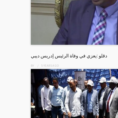
دقلو :يعزي في وفاة الرئيس إدريس ديبي
BY
5 YEARS
AGO