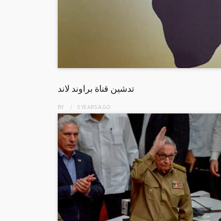
تدشين قناة براوند لاند
BY
5 YEARS
AGO