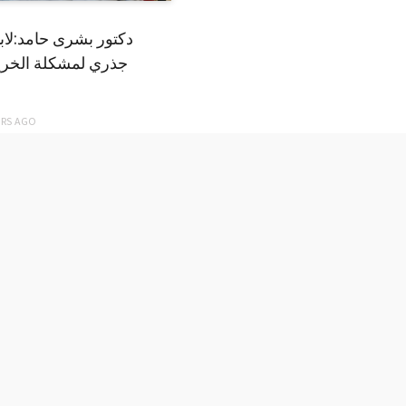
دكتور بشرى حامد:لا
جذري لمشكلة الخري
ARS
AGO