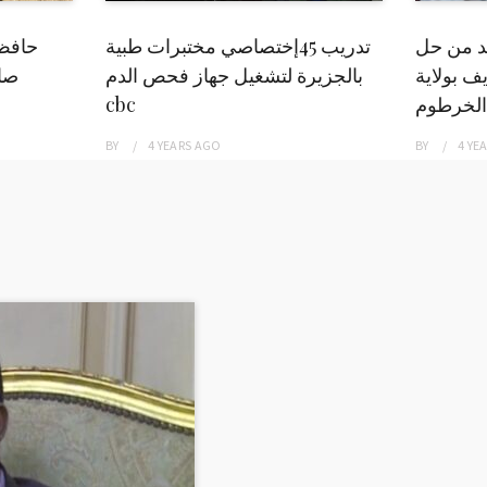
بد من حل
تدريب 45إختصاصي مختبرات طبية
حافظ
ف بولاية
بالجزيرة لتشغيل جهاز فحص الدم
صاد
الخرطوم
cbc
BY
4 YEARS
AGO
BY
4 YE