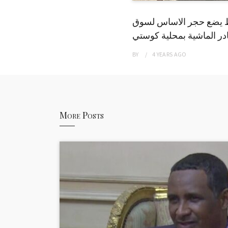
 يضع حجر الاساس لسوق
ر الماشية بمحلية كوستي
BY
4 YEARS
AGO
More Posts