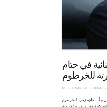
ئية في ختام
رتة للخرطوم
BY
5 YEARS
AGO
BREAKING
يد كريم أ. أ. خان، زيارة للخرطوم
لمحكمة وفي بيان له ذكر فية