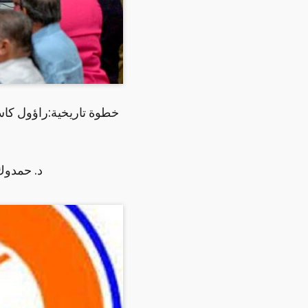
خطوة تاريخية:راؤول كا
د. حمدوك 