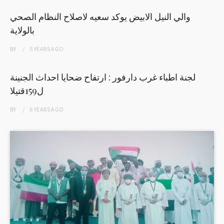
والي النيل الابيض يوكد سعيه لاصلاح النظام الصحي
بالولاية
BY
5 YEARS
AGO
لجنة اطباء غرب دارفور : ارتفاح ضحايا احداث الجنينة
ل159قتيلا
BY
6 YEARS
AGO