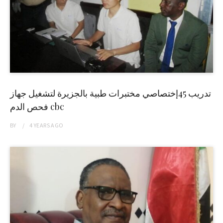
تدريب 45إختصاصي مختبرات طبية بالجزيرة لتشغيل جهاز
فحص الدم cbc
BY
4 YEARS
AGO