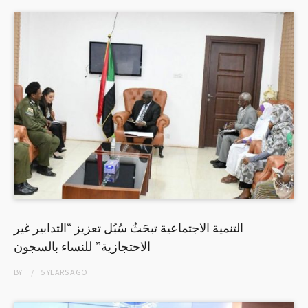
التنمية الاجتماعية تبحَثُ سُبُل تعزيز “التدابير غير
الاحتجازية” للنساء بالسجون
BY
5 YEARS
AGO