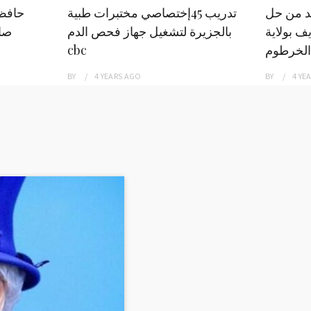
بد من حل
تدريب 45إختصاصي مختبرات طبية
حافظ
ف بولاية
بالجزيرة لتشغيل جهاز فحص الدم
صاد
الخرطوم
cbc
BY
4 YEARS
AGO
BY
4 YE