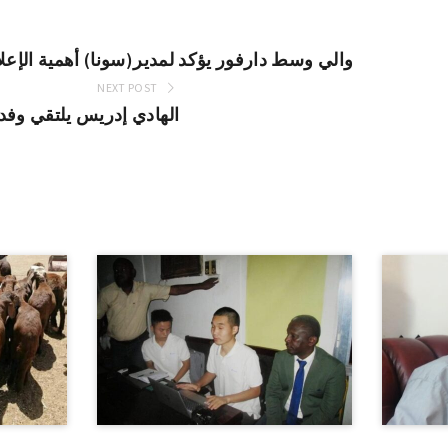
والي وسط دارفور يؤكد لمدير(سونا) أهمية الإعل
NEXT POST
الهادي إدريس يلتقي وف