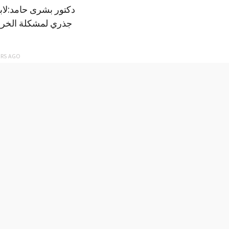
دكتور بشرى حامد:لا
جذري لمشكلة الخري
ARS
AGO