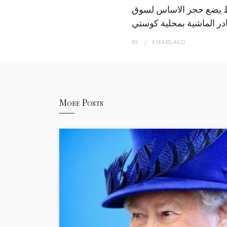
 يضع حجر الاساس لسوق
ر الماشية بمحلية كوستي
BY
4 YEARS
AGO
More Posts