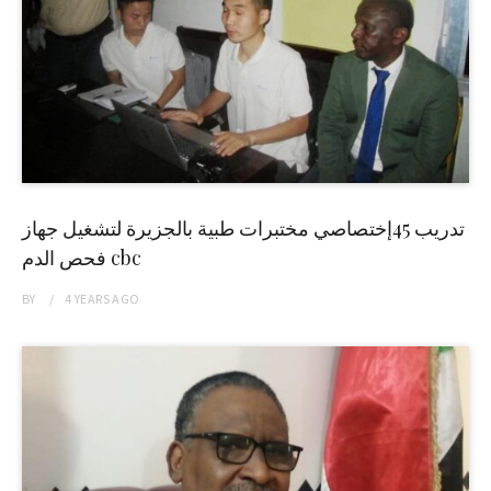
تدريب 45إختصاصي مختبرات طبية بالجزيرة لتشغيل جهاز
فحص الدم cbc
BY
4 YEARS
AGO