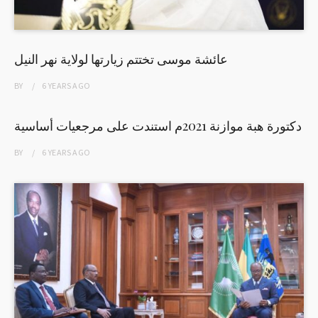
عائشة موسى تختتم زيارتها لولاية نهر النيل
BY
6 YEARS
AGO
دكتورة هبة موازنة 2021م استندت على مرجعيات أساسية
BY
6 YEARS
AGO