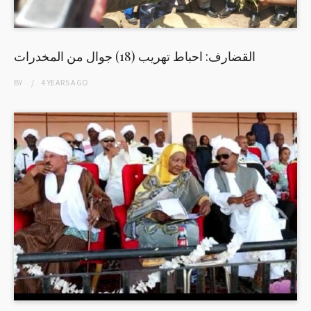
القضارف: احباط تهريب (18) جوال من المخدرات
BY
4 YEARS
AGO