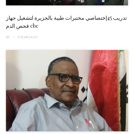
تدريب 45إختصاصي مختبرات طبية بالجزيرة لتشغيل جهاز
فحص الدم cbc
BY
4 YEARS
AGO