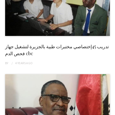
تدريب 45إختصاصي مختبرات طبية بالجزيرة لتشغيل جهاز
فحص الدم cbc
BY
4 YEARS
AGO