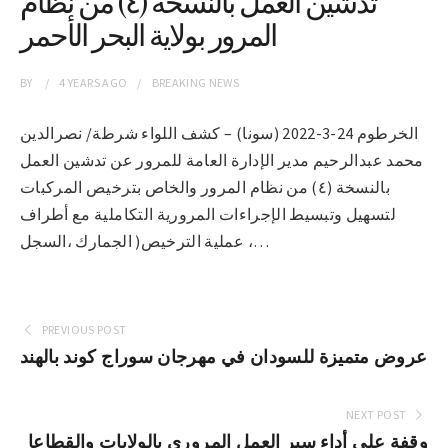
تدشين العمل بالنسخة (٤) من نظام
المرور بولاية البحر الأحمر
BY
4 YEARS
AGO
BREAKING NEWS
الخرطوم 24-3-2022 (سونا) – كشف اللواء شرطة/ نصرالدين
محمد عبدالرحيم مدير الإدارة العامة للمرور عن تدشين العمل
بالنسخة (٤) من نظام المرور والخاص بترخيص المركبات
لتسهيل وتبسيط الإجراءات المرورية التكاملية مع أطراف
عملية الترخيص( الجمارك ،السجل ،…
PREVIOUS POST
عروض متميزة للسودان في مهرجان سوراج كوند بالهند
NEXT POST
وقفة على أداء سير العمل المرورى بالولايات والقطاعا