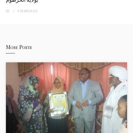
BY
4 YEARS
AGO
More Posts