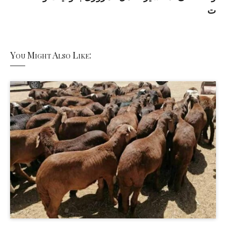
ت
You Might Also Like: