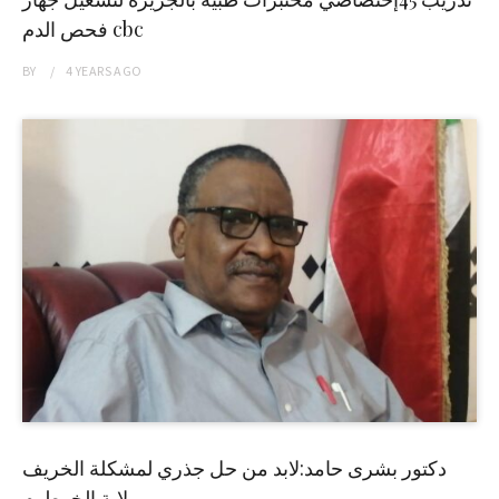
فحص الدم cbc
BY
4 YEARS
AGO
دكتور بشرى حامد:لابد من حل جذري لمشكلة الخريف
بولاية الخرطوم