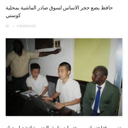
حافظ يضع حجر الاساس لسوق صادر الماشية بمحلية
كوستي
BY
4 YEARS
AGO
تدريب 45إختصاصي مختبرات طبية بالجزيرة لتشغيل جهاز