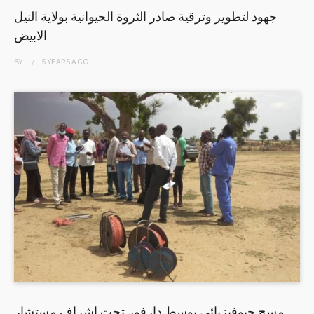
جهود لتطوير وترقية صادر الثروة الحيوانية بولاية النيل
الابيض
BY
5 YEARS
AGO
مسح جيوفيزيائي بوسط دارفور تحت إشراف مستشار