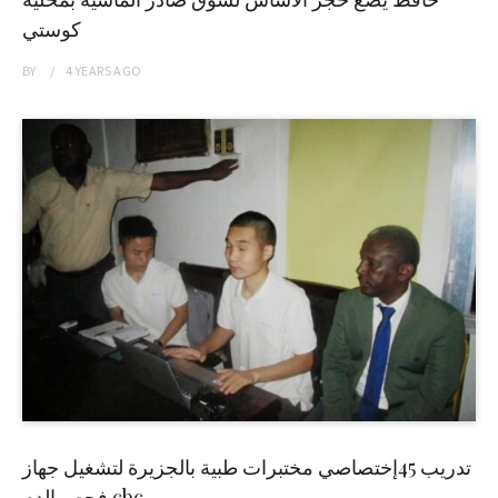
كوستي
BY
4 YEARS
AGO
تدريب 45إختصاصي مختبرات طبية بالجزيرة لتشغيل جهاز
فحص الدم cbc