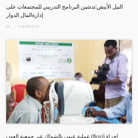
النيل الأبيض:تدشين البرنامج التدريبي للمجتمعات على
إدارةالمال الدوار
BY
5 YEARS
AGO
اجراء (800) عملية عيون بالشواك عبر جمعية العون