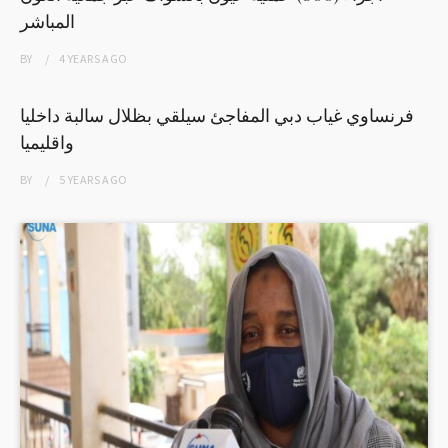
المباشر
BY
4 YEARS
AGO
فرنساوي غياب دبي المفاجئ سيلقي بظلال سالبة داخليا
واقليميا
BY
5 YEARS
AGO