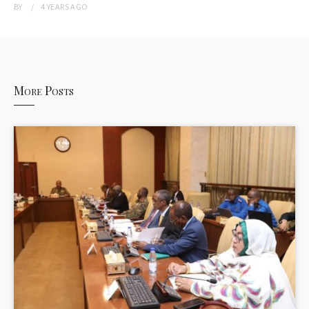
BY
4 YEARS
AGO
More Posts