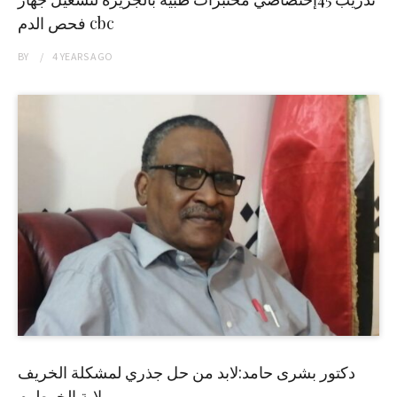
فحص الدم cbc
BY
4 YEARS
AGO
دكتور بشرى حامد:لابد من حل جذري لمشكلة الخريف
بولاية الخرطوم