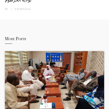
BY
4 YEARS
AGO
More Posts