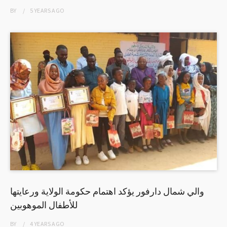
BY
5 YEARS
AGO
والي شمال دارفور يؤكد اهتمام حكومة الولاية ورعايتها
للأطفال الموهوبين
BY
4 YEARS
AGO