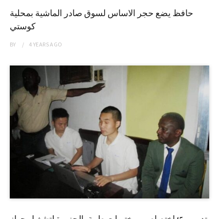
حافظ يضع حجر الاساس لسوق صادر الماشية بمحلية
كوستي
BY
4 YEARS
AGO
تدريب 45إختصاصي مختبرات طبية بالجزيرة لتشغيل جهاز