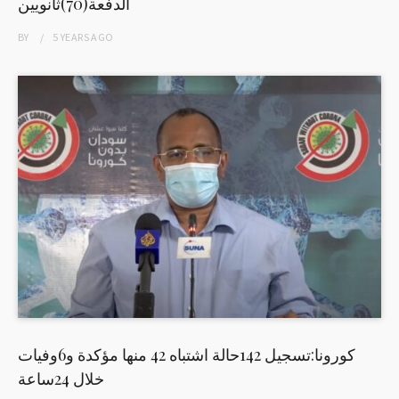
الدفعة(70)ثانويين
BY
5 YEARS
AGO
كورونا:تسجيل 142حالة اشتباه 42 منها مؤكدة و6وفيات
خلال 24ساعة