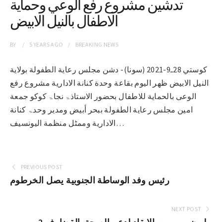
تدشين مشروع رفع الوعي وحماية
الاطفال بالنيل الابيض
BY
5 YEARS
AGO
BREAKING NEWS
كوستي 28ـ9-2021 (سونا)- دشن مجلس رعاية الطفولة بولاية
النيل الابيض ظهر اليوم بقاعة وحدة كنانة الادارية مشروع رفع
الوعی بالحمایة للاطفال بحضور الاستاذۃ نجاۃ کوکو جمعة
امین مجلس رعایة الطفولة ببحر أبيض ومدیر وحدۃ کنانة
الاداریة وممٹل منظمة الیونسیف…
PREVIOUS POST
رئيس وفد الوساطة الجنوبية يصل الخرطوم
NEXT POST