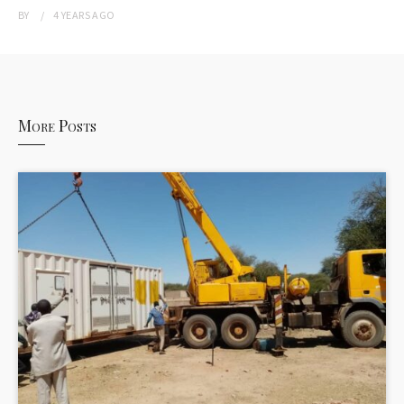
BY
4 YEARS
AGO
More Posts