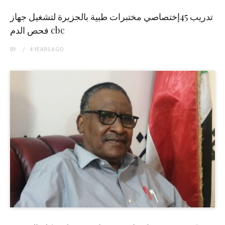
تدريب 45إختصاصي مختبرات طبية بالجزيرة لتشغيل جهاز
فحص الدم cbc
BY
4 YEARS
AGO