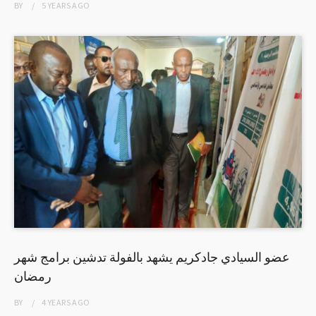
BY
5 YEARS
AGO
عضو السيادي جادكريم يشهد بالفولة تدشين برامج شهر
رمضان
BY
4 YEARS
AGO