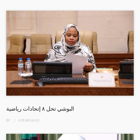
البوشي تحل ٨ إتحادات رياضية
BY
6 YEARS
AGO