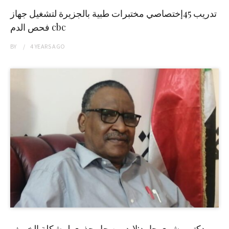
تدريب 45إختصاصي مختبرات طبية بالجزيرة لتشغيل جهاز
فحص الدم cbc
BY
4 YEARS
AGO
دكتور بشرى حامد:لابد من حل جذري لمشكلة الخريف