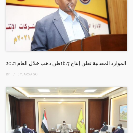
الموارد المعدنية تعلن إنتاج 16،7طن ذهب خلال العام 2021
BY
5 YEARS
AGO