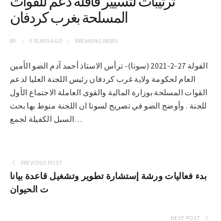
ترتيبات لتسيير قافلة دعم للقوات
المسلحة بغرب كردفان
BY
5 YEARS
AGO
BREAKING NEWS
الفولة 27-2-2021 (سونا)- ترأس الاستاذ أحمد آدم الضو الأمين
العام لحكومة ولاية غرب كردفان رئيس اللجنة العليا لدعم
القوات المسلحة بوزارة المالية والقوى العاملة الاجتماع الأول
للجنة . وأوضح الضو في تصريح لسونا ان اللجنة منوط بها بحث
السبل الكفيلة لجمع…
PREVIOUS POST
بدء فعاليات ورشة إستشارة تطوير وتشغيل قاعدة بيانا
ت الحيوان
NEXT POST