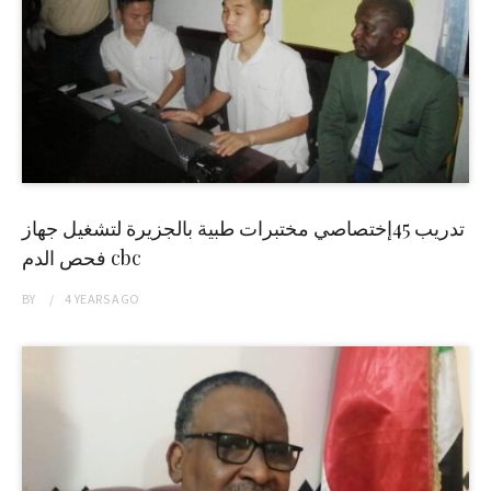
تدريب 45إختصاصي مختبرات طبية بالجزيرة لتشغيل جهاز
فحص الدم cbc
BY
4 YEARS
AGO