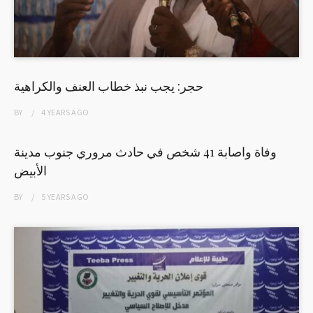
حجر: يجب نبذ خطاب العنف والكراهية
BY
4 YEARS
AGO
وفاة واصابة 41 شخص في حادث مروري جنوب مدينة
الأبيض
BY
5 YEARS
AGO