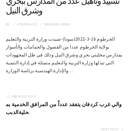
تشييد وتأهيل عدد من المدارس ببحري
وشرق النيل
BY
4 YEARS
AGO
BREAKING NEWS
الخرطوم 16-3-2022(سونا)-شيدت وزارة التربية والتعليم
بولاية الخرطوم عددا من الفصول والحمامات والأسوار
بمدارس محليتي بحري وشرق النيل وذلك في ظل المجهودات
التي تبذلها وزارة التربية والتعليم متمثلة في إدارة التنمية
والإدارة الهندسية برئاسة الوزارة…
PREVIOUS POST
والي غرب كردفان يتفقد عدداً من المرافق الخدمية بم
حليةالدبب
NEXT POST