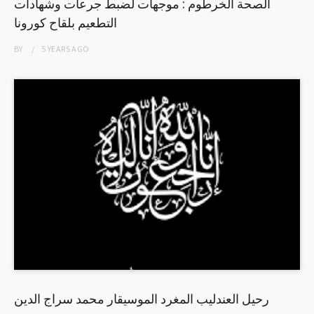
الصحة الخرطوم : موجهات لضبط جرعات وشهادات
التطعيم بلقاح كورونا
BY
5 YEARS
AGO
رحيل العندليب المغرد الموسيقار محمد سراج الدين