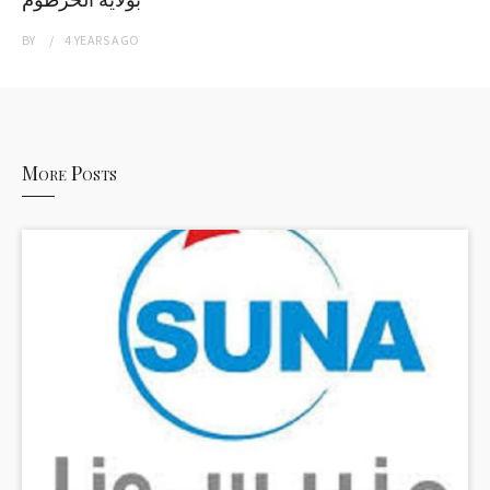
BY
4 YEARS
AGO
More Posts