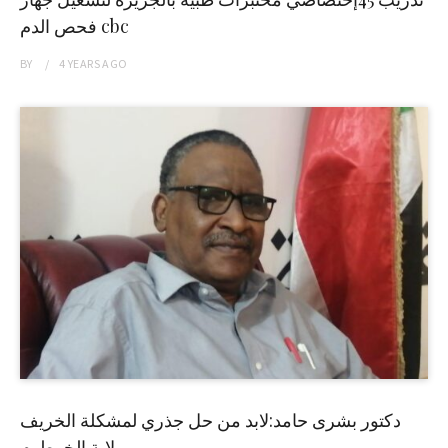
فحص الدم cbc
BY
4 YEARS
AGO
دكتور بشرى حامد:لابد من حل جذري لمشكلة الخريف
بولاية الخرطوم