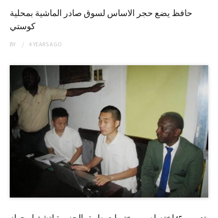
حافظ يضع حجر الاساس لسوق صادر الماشية بمحلية
كوستي
BY
4 YEARS
AGO
تدريب 45إختصاصي مختبرات طبية بالجزيرة لتشغيل جهاز