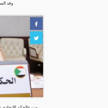
وفد الس
وزيرةالحكم الاتحادي ت