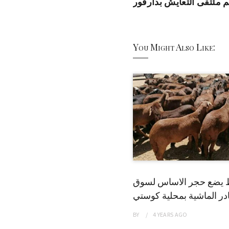
م ملتقى التعايش بدارفور
You Might Also Like:
 يضع حجر الاساس لسوق
ر الماشية بمحلية كوستي
BY
4 YEARS
AGO