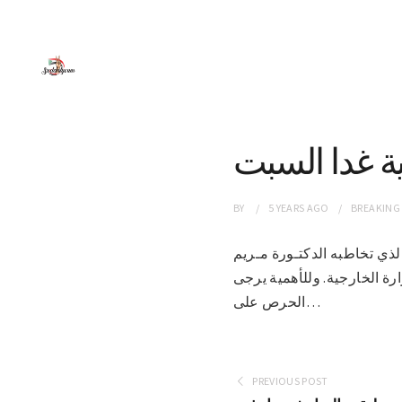
ية غدا السبت
BY
5 YEARS
AGO
BREAKING
افي، الذي تخاطبه الدكتـورة مـريم
 سبتمبر ٢٠٢١ الرابعة عصرًا بمباني وزارة الخارجية. وللأهمية يرجى
الحرص على…
PREVIOUS POST