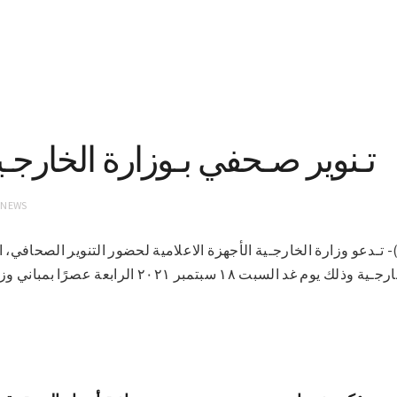
تـنوير صـحفي بـوزارة الخارجـ
 NEWS
17-9-2021 (سونا)- تـدعو وزارة الخارجـية الأجهزة الاعلامية لحضور التنوير الصح
الصـادق المهدي وزيـرة الخارجـية وذلك يوم غد السبت ١٨