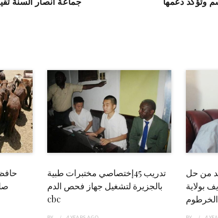
اسم وتؤكد دعمها
جماعة أنصار السنة تقي
بد من حل
تدريب 45إختصاصي مختبرات طبية
حافظ
ف بولاية
بالجزيرة لتشغيل جهاز فحص الدم
صاد
الخرطوم
cbc
BY
4 YEARS
AGO
BY
4 YE