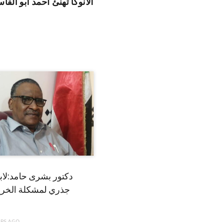
الانوكا تهنئ أحمد ابو الق
دكتور بشرى حامد:لا
جذري لمشكلة الخري
ARS
AGO