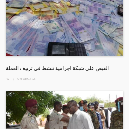
القبض على شبكة اجرامية تنشط في تزييف العملة
BY
5 YEARS
AGO