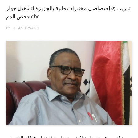
تدريب 45إختصاصي مختبرات طبية بالجزيرة لتشغيل جهاز
فحص الدم cbc
BY
4 YEARS
AGO
دكتور بشرى حامد:لابد من حل جذري لمشكلة الخريف