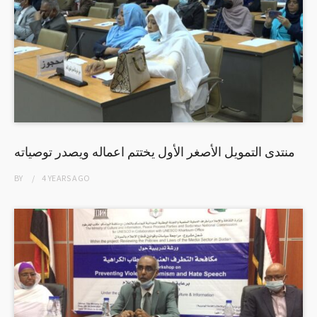
منتدى التمويل الأصغر الأول يختتم اعماله ويصدر توصياته
BY
4 YEARS
AGO