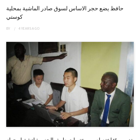
حافظ يضع حجر الاساس لسوق صادر الماشية بمحلية
كوستي
BY
4 YEARS
AGO
تدريب 45إختصاصي مختبرات طبية بالجزيرة لتشغيل جهاز