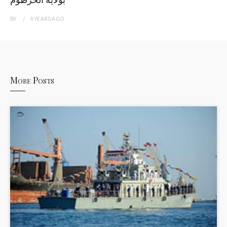
BY
4 YEARS
AGO
More Posts