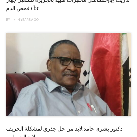
فحص الدم cbc
BY
4 YEARS
AGO
دكتور بشرى حامد:لابد من حل جذري لمشكلة الخريف
بولاية الخرطوم