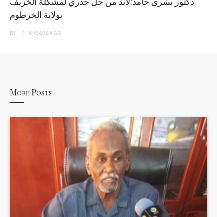
دكتور بشرى حامد:لابد من حل جذري لمشكلة الخريف
بولاية الخرطوم
BY
4 YEARS
AGO
More Posts