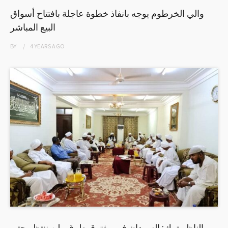
والي الخرطوم يوجه بانفاذ خطوة عاجلة بافتتاح أسواق
البيع المباشر
BY
4 YEARS
AGO
الناظر ترك: السودان في مفترق طرق ولن ننتظر حتى