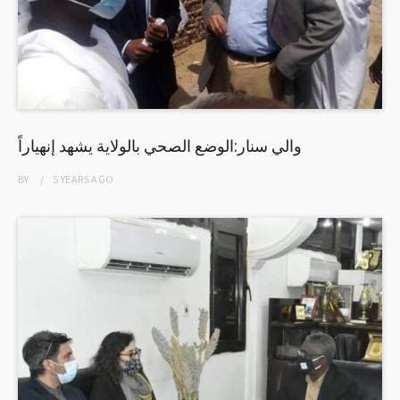
والي سنار:الوضع الصحي بالولاية يشهد إنهياراً
BY
5 YEARS
AGO