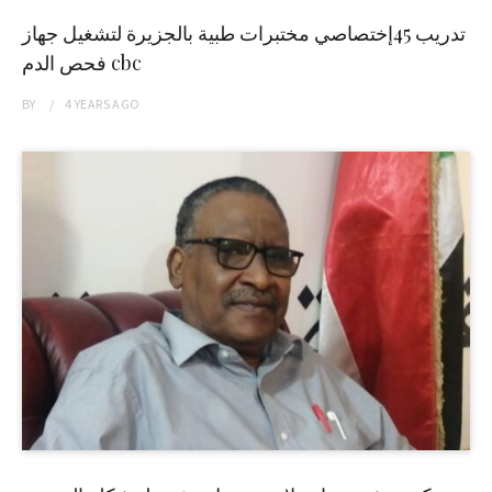
تدريب 45إختصاصي مختبرات طبية بالجزيرة لتشغيل جهاز
فحص الدم cbc
BY
4 YEARS
AGO