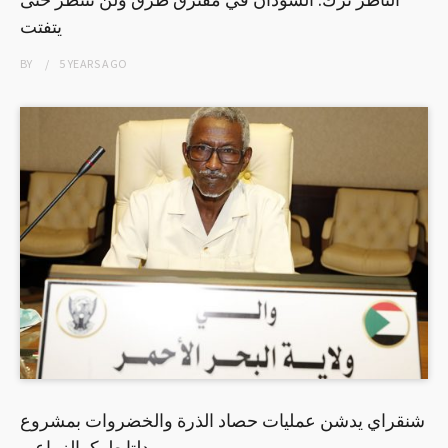
يتفتت
BY
5 YEARS
AGO
شنقراي يدشن عمليات حصاد الذرة والخضروات بمشروع
دلتا طوكرالزراعي