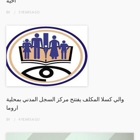
اخيه
BY
5 YEARS
AGO
والي كسلا المكلف يفتتح مركز السجل المدني بمحلية
اروما
BY
4 YEARS
AGO