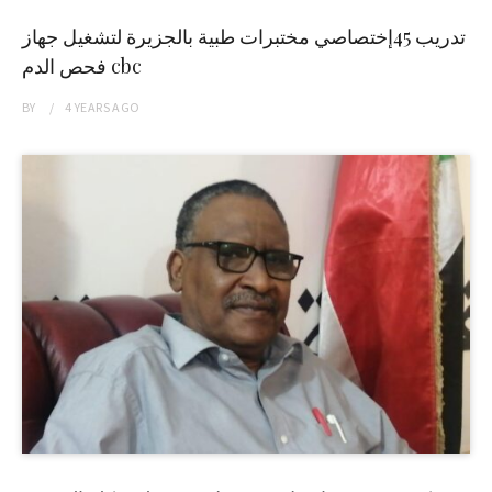
تدريب 45إختصاصي مختبرات طبية بالجزيرة لتشغيل جهاز
فحص الدم cbc
BY
4 YEARS
AGO