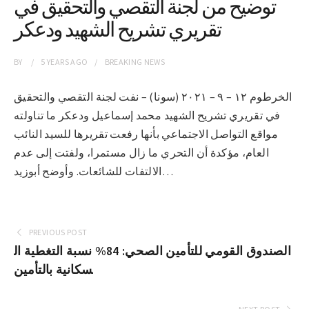
توضيح من لجنة التقصي والتحقيق في
تقريري تشريح الشهيد ودعكر
BY
5 YEARS
AGO
BREAKING NEWS
الخرطوم ١٢ – ٩ – ٢٠٢١ (سونا) – نفت لجنة التقصي والتحقيق
في تقريري تشريح الشهيد محمد إسماعيل ودعكر ما تناولته
مواقع التواصل الاجتماعي بأنها رفعت تقريرها للسيد النائب
العام، مؤكدة أن التحري ما زال مستمرا، ولفتت إلى عدم
الالتفات للشائعات. وأوضح أبوزيد…
PREVIOUS POST
الصندوق القومي للتأمين الصحي: 84% نسبة التغطية ال
سكانية بالتأمين