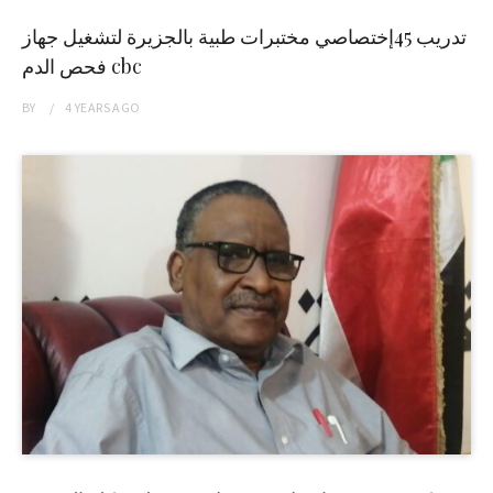
تدريب 45إختصاصي مختبرات طبية بالجزيرة لتشغيل جهاز
فحص الدم cbc
BY
4 YEARS
AGO