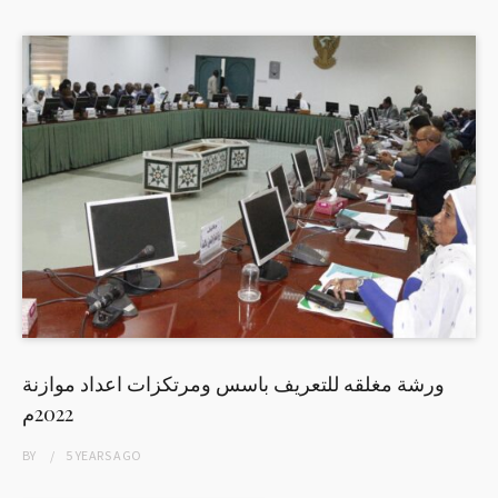
ورشة مغلقه للتعريف باسس ومرتكزات اعداد موازنة
2022م
BY
5 YEARS
AGO