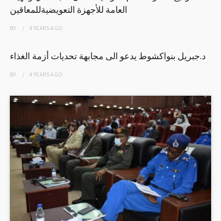
العامة للأجهزة التعويضيةللمعاقين
BY
4 YEARS
AGO
د.جبريل بنواكشوط يدعو الى مجابهة تحديات أزمة الغذاء
BY
4 YEARS
AGO