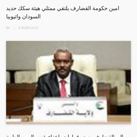
امين حكومة القضارف يلتقي ممثلي هيئة سكك حديد
السودان واثيوبيا
BY
4 YEARS
AGO
والي القضارف يصدر قرارات باعفاءرئيس المهن الطبية