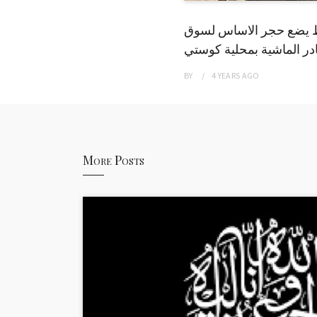
 يضع حجر الاساس لسوق
ر الماشية بمحلية كوستي
BY
4 YEARS
AGO
More Posts