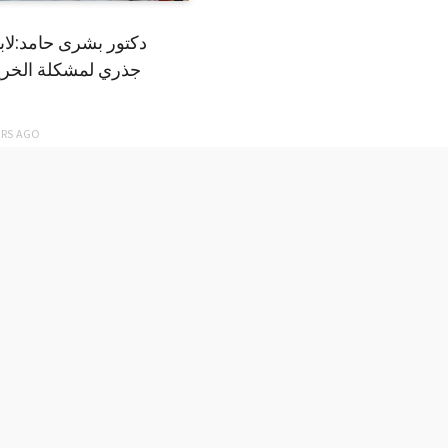
دكتور بشرى حامد:لا
جذري لمشكلة الخري
ARS
AGO