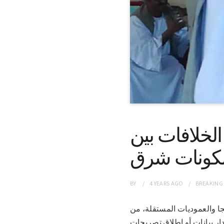
لخلافات بين
كونات شرق
BY
4 YEARS
AGO
BREAKING
ت البجا والعموديات المستقلة، من
ار بيانات أو إطلاق تصريحات