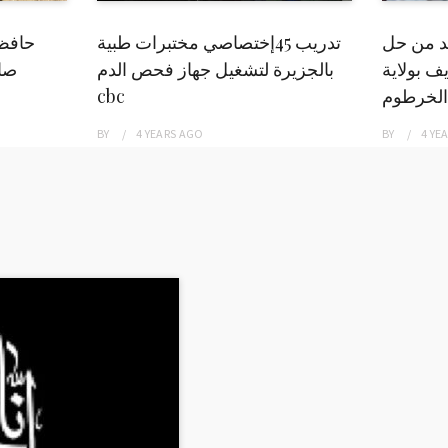
بد من حل
تدريب 45إختصاصي مختبرات طبية
حافظ
ف بولاية
بالجزيرة لتشغيل جهاز فحص الدم
صاد
الخرطوم
cbc
BY
4 YEARS
AGO
BY
4 YE