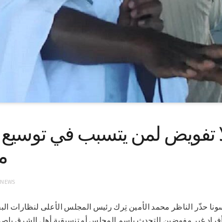
ا تفويض لمن يتسبب في توسيع ا
م
 NEWS
رطوم ـ١٦ـ٤ـ٢٠٢٢-سونا حذّر الناظر محمد الأمين تِرك رئيس المجلس الأعلى لنظارا
 أفراد غير مفوضين للتحدث باسم المجلس أو تنسيقية أهل الشرق بإصد