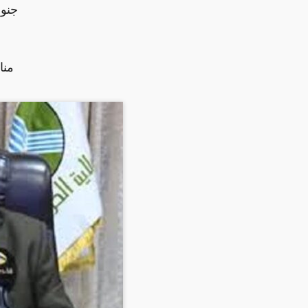
جنوب
منا