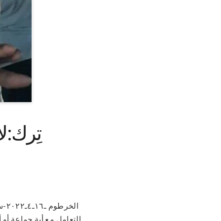
تِرك:ل
الخ
التعامل مع أية جماعة أو