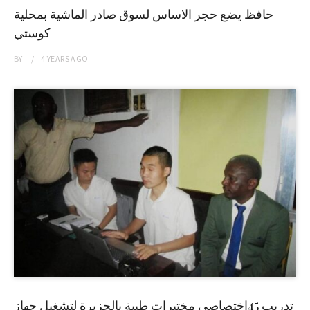
حافظ يضع حجر الاساس لسوق صادر الماشية بمحلية
كوستي
BY
4 YEARS
AGO
تدريب 45إختصاصي مختبرات طبية بالجزيرة لتشغيل جهاز