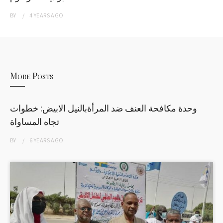
BY
4 YEARS
AGO
More Posts
وحدة مكافحة العنف ضد المرأةبالنيل الابيض: خطوات
تجاه المساواة
BY
6 YEARS
AGO