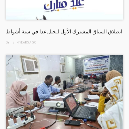
انطلاق السباق المشترك الأول للخيل غدا في ستة أشواط
BY
4 YEARS
AGO