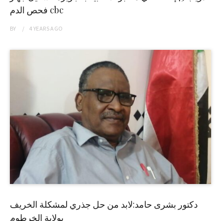
فحص الدم cbc
BY
4 YEARS
AGO
دكتور بشرى حامد:لابد من حل جذري لمشكلة الخريف
بولاية الخرطوم