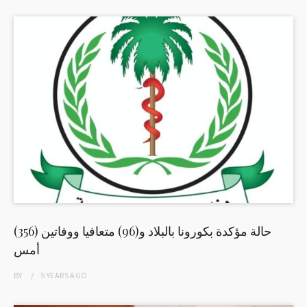
(356) حالة مؤكدة بكورونا بالبلاد و(96) متعافيا ووفاتين
أمس
BY
5 YEARS
AGO