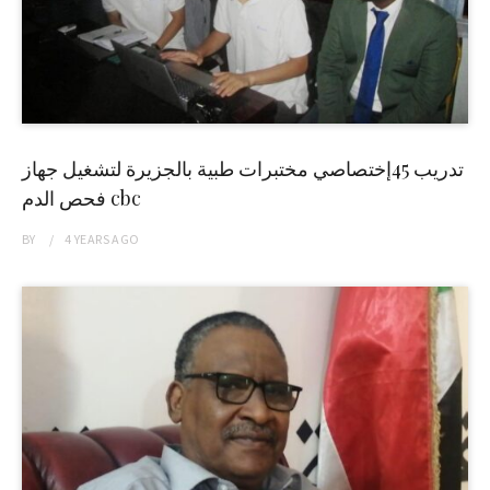
تدريب 45إختصاصي مختبرات طبية بالجزيرة لتشغيل جهاز
فحص الدم cbc
BY
4 YEARS
AGO