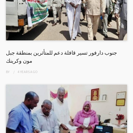
جنوب دارفور تسير قافلة دعم للمتأثرين بمنطقة جبل
مون وكرينك
BY
4 YEARS
AGO