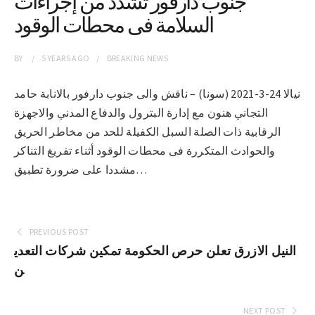
جنوب دارفور تشدد من إجراءات
السلامة فى محطات الوقود
BY
5 YEARS
AGO
BREAKING NEWS
نيالا 24-3-2021 (سونا) – ناقش والى جنوب دارفور بالانابة حامد
التجاني هنون مع إدارة البترول والدفاع المدني والاجهزة
الرقابية ذات الصلة السبل الكفيلة للحد من مخاطر الحريق
والحوادث المتكررة فى محطات الوقود أثناء تفريغ التناكر
مشددا على ضرورة تطبيق…
PREVIOUS POST
النيل الازرق تعلن حرص الحكومة تمكين شركات التعدي
ن
NEXT POST