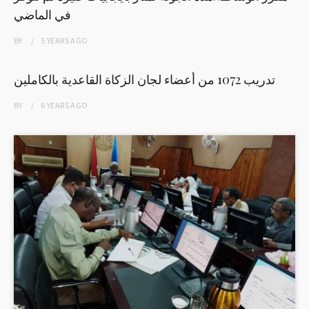
في الماضي
BY
5 YEARS
AGO
تدريب 1072 من أعضاء لجان الزكاة القاعدية بالكاملين
BY
6 YEARS
AGO