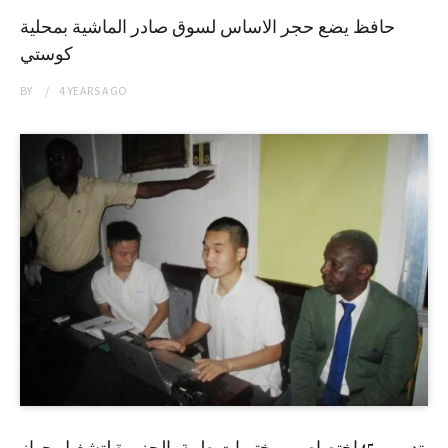
حافظ يضع حجر الاساس لسوق صادر الماشية بمحلية
كوستي
BY
4 YEARS
AGO
تدريب 45إختصاصي مختبرات طبية بالجزيرة لتشغيل جهاز