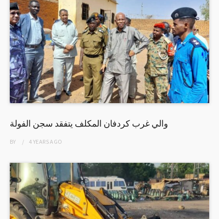
والي غرب كردفان المكلف يتفقد سجن الفولة
BY
4 YEARS
AGO