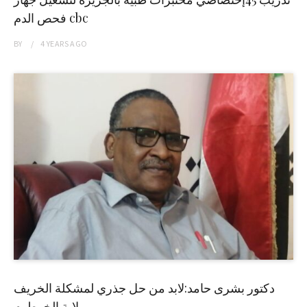
فحص الدم cbc
BY
4 YEARS
AGO
دكتور بشرى حامد:لابد من حل جذري لمشكلة الخريف
بولاية الخرطوم