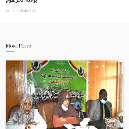
BY
4 YEARS
AGO
More Posts