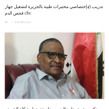
تدريب 45إختصاصي مختبرات طبية بالجزيرة لتشغيل جهاز
فحص الدم cbc
BY
4 YEARS
AGO
دكتور بشرى حامد:لابد من حل جذري لمشكلة الخريف