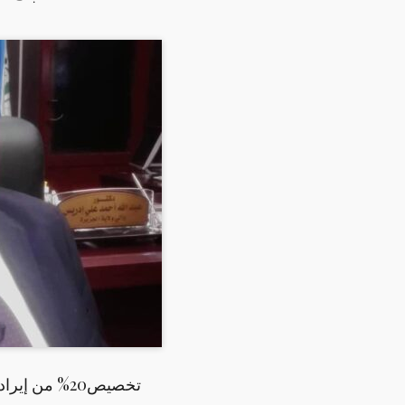
تخصيص20% من إيرادات الوحدات الإدارية لطوارئ الخريف بالجزيرة