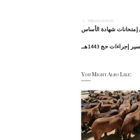
PREVIOUS POST
 إمتحانات شهادة الأساس
جراءات حج 1443هــ
You Might Also Like: