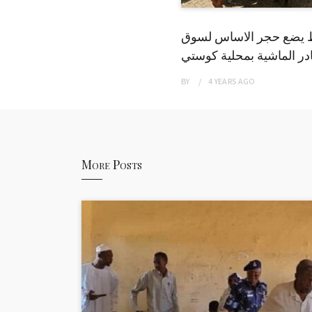
 يضع حجر الاساس لسوق
ر الماشية بمحلية كوستي
BY
4 YEARS
AGO
More Posts