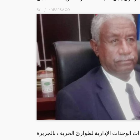
BY
4 YEARS
AGO