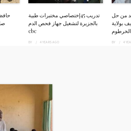
بد من حل
تدريب 45إختصاصي مختبرات طبية
حافظ
ف بولاية
بالجزيرة لتشغيل جهاز فحص الدم
صاد
الخرطوم
cbc
BY
4 YEARS
AGO
BY
4 YE