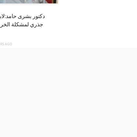
دكتور بشرى حامد:لا
جذري لمشكلة الخري
ARS
AGO