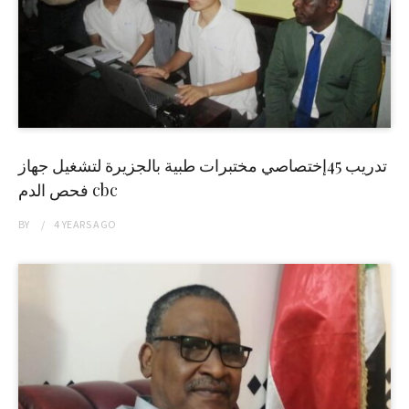
تدريب 45إختصاصي مختبرات طبية بالجزيرة لتشغيل جهاز
فحص الدم cbc
BY
4 YEARS
AGO