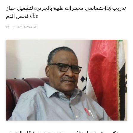
تدريب 45إختصاصي مختبرات طبية بالجزيرة لتشغيل جهاز
فحص الدم cbc
BY
4 YEARS
AGO
دكتور بشرى حامد:لابد من حل جذري لمشكلة الخريف