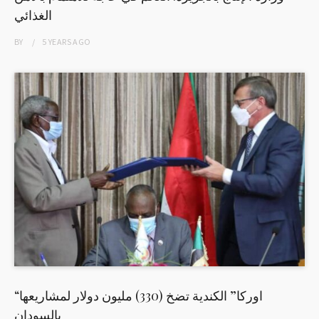
الغذائي
BY
5 YEARS
AGO
“اوركا” الكندية تضخ (330) مليون دولار لمشاريعها
بالسودان