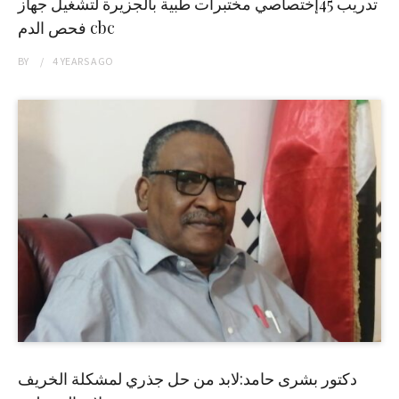
تدريب 45إختصاصي مختبرات طبية بالجزيرة لتشغيل جهاز
فحص الدم cbc
BY
4 YEARS
AGO
دكتور بشرى حامد:لابد من حل جذري لمشكلة الخريف