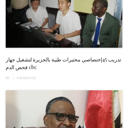
تدريب 45إختصاصي مختبرات طبية بالجزيرة لتشغيل جهاز
فحص الدم cbc
BY
4 YEARS
AGO