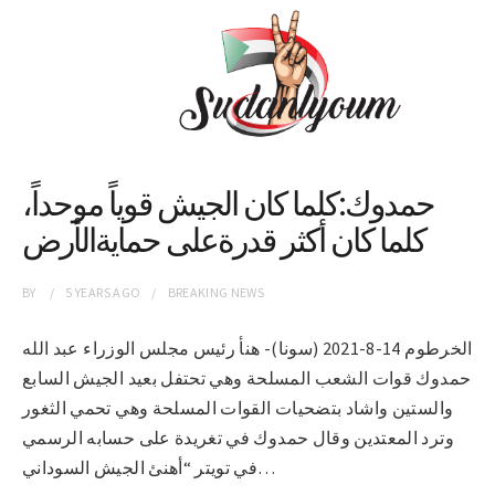
حمدوك:كلما كان الجيش قوياً موحداً،
كلما كان أكثر قدرةعلى حمايةالأرض
BY
5 YEARS
AGO
BREAKING NEWS
الخرطوم 14-8-2021 (سونا)- هنأ رئيس مجلس الوزراء عبد الله
حمدوك قوات الشعب المسلحة وهي تحتفل بعيد الجيش السابع
والستين واشاد بتضحيات القوات المسلحة وهي تحمي الثغور
وترد المعتدين وقال حمدوك في تغريدة على حسابه الرسمي
في تويتر “أهنئ الجيش السوداني…