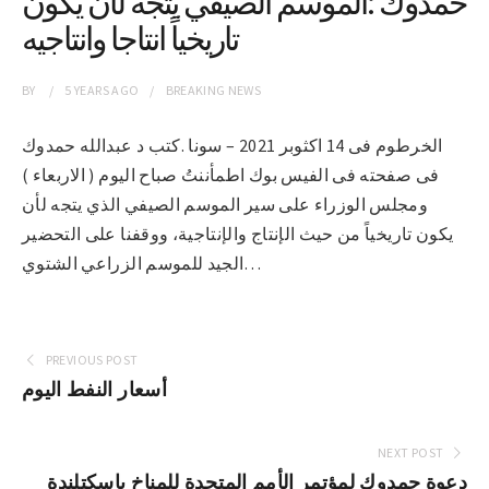
حمدوك :الموسم الصيفي يتجه لأن يكون
تاريخياً انتاجا وانتاجيه
BY
5 YEARS
AGO
BREAKING NEWS
الخرطوم فى 14 اكثوبر 2021 – سونا .كتب د عبدالله حمدوك
فى صفحته فى الفيس بوك اطمأننتُ صباح اليوم ( الاربعاء )
ومجلس الوزراء على سير الموسم الصيفي الذي يتجه لأن
يكون تاريخياً من حيث الإنتاج والإنتاجية، ووقفنا على التحضير
الجيد للموسم الزراعي الشتوي…
PREVIOUS POST
أسعار النفط اليوم
NEXT POST
دعوة حمدوك لمؤتمر الأمم المتحدة للمناخ باسكتلندة