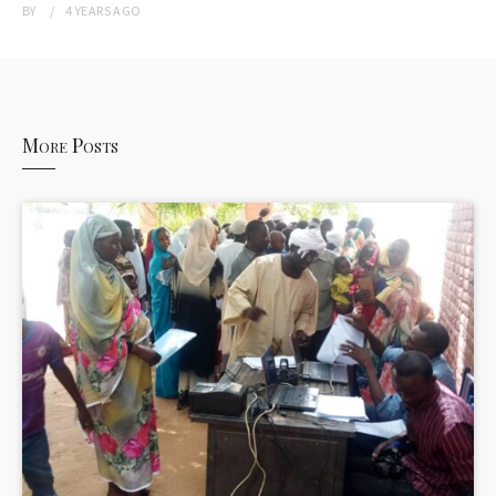
BY
4 YEARS
AGO
More Posts