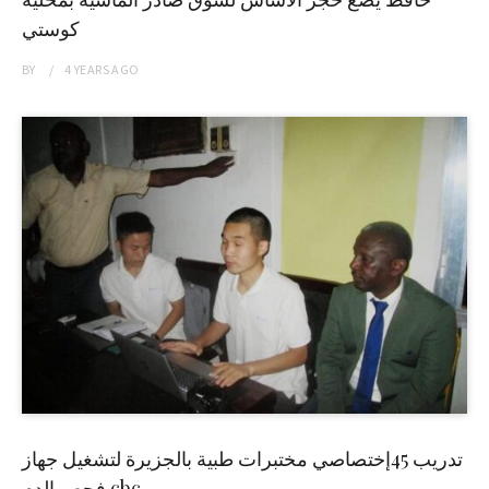
كوستي
BY
4 YEARS
AGO
تدريب 45إختصاصي مختبرات طبية بالجزيرة لتشغيل جهاز
فحص الدم cbc