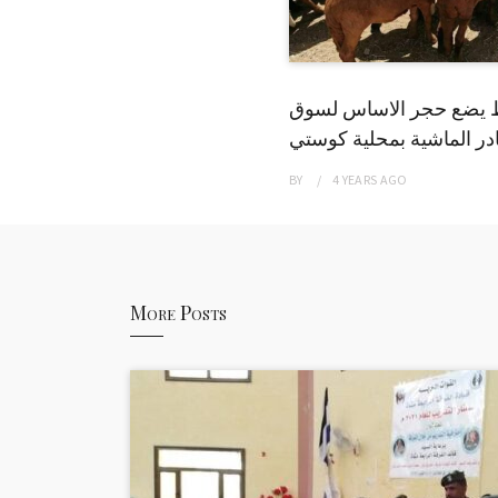
 يضع حجر الاساس لسوق
ر الماشية بمحلية كوستي
BY
4 YEARS
AGO
More Posts