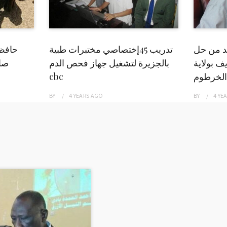
بد من حل
تدريب 45إختصاصي مختبرات طبية
حافظ
ف بولاية
بالجزيرة لتشغيل جهاز فحص الدم
صاد
الخرطوم
cbc
BY
4 YEARS
AGO
BY
4 YE