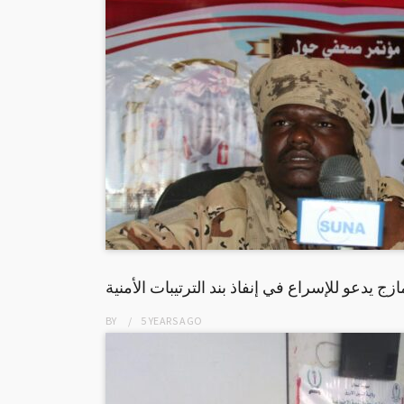
زج يدعو للإسراع في إنفاذ بند الترتيبات الأمنية
BY
5 YEARS
AGO