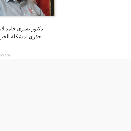
دكتور بشرى حامد:لا
جذري لمشكلة الخري
ARS
AGO