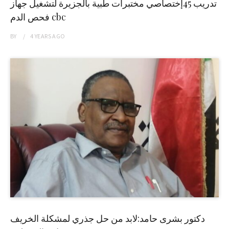
تدريب 45إختصاصي مختبرات طبية بالجزيرة لتشغيل جهاز
فحص الدم cbc
BY
4 YEARS
AGO
دكتور بشرى حامد:لابد من حل جذري لمشكلة الخريف