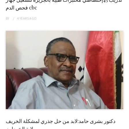
فحص الدم cbc
BY
4 YEARS
AGO
دكتور بشرى حامد:لابد من حل جذري لمشكلة الخريف
بولاية الخرطوم