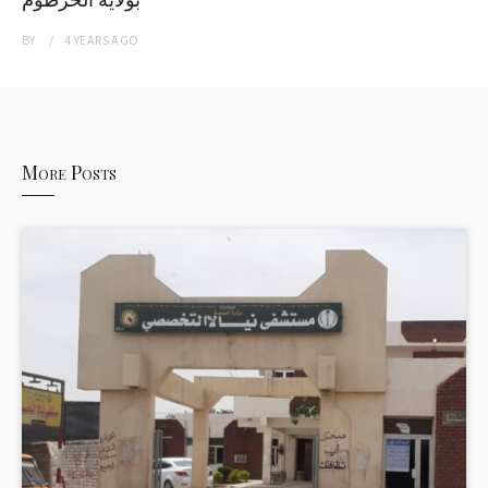
BY
4 YEARS
AGO
More Posts