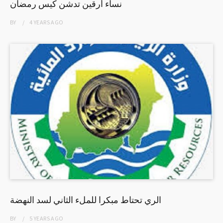
نساء أرقين تدشن كيس رمضان
BY
4 YEARS
AGO
الري تحتاط مبكرا للملء الثاني لسد النهضة
BY
5 YEARS
AGO