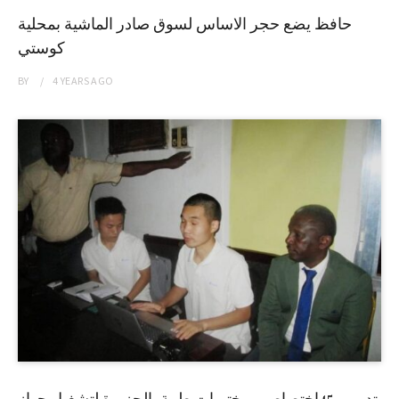
حافظ يضع حجر الاساس لسوق صادر الماشية بمحلية
كوستي
BY
4 YEARS
AGO
تدريب 45إختصاصي مختبرات طبية بالجزيرة لتشغيل جهاز