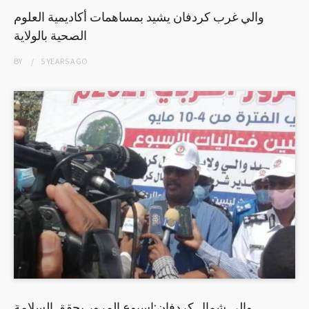
والي غرب كردفان يشيد بمساهمات أكاديمية العلوم
الصحية بالولاية
BY
5 YEARS
AGO
والي شمال كردفان:اسبوع المرور يحقق السلامة