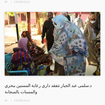
BY
5 YEARS
AGO
د.سلمى عبد الجبار تتفقد داري رعاية المسنين ببحري
والمسنات بالسجانة
BY
4 YEARS
AGO