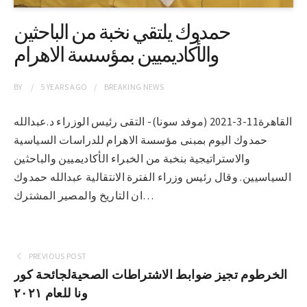
حمدوك يلتقي نخبة من الباحثين
والأكاديميين بمؤسسة الاهرام
BY
5 YEARS
AGO
BREAKING NEWS
القاهرة11-3-2021 (موفد سونا)- التقى رئيس الوزراء د.عبدالله
حمدوك اليوم بمبنى مؤسسة الاهرام للدراسات السياسية
والاستراتيجية بنخبة من الخبراء الأكاديميين والباحثين
السياسيين. وقال رئيس وزراء الفترة الانتقالية عبدالله حمدوك
ان التاريخ والمصير المشترك…
PREVIOUS POST
الخرطوم تجيز ضوابط الاشتراطات الصحيةلجائحة كور
ونا للعام ٢٠٢١