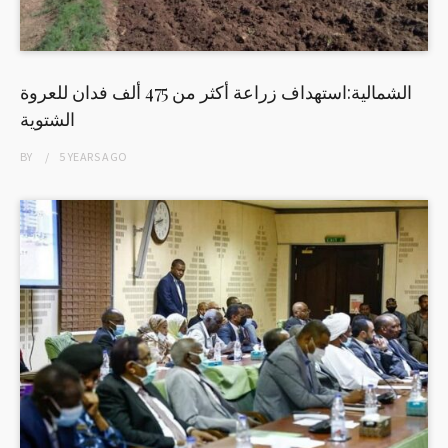
الشمالية:استهداف زراعة أكثر من 475 ألف فدان للعروة
الشتوية
BY
5 YEARS
AGO