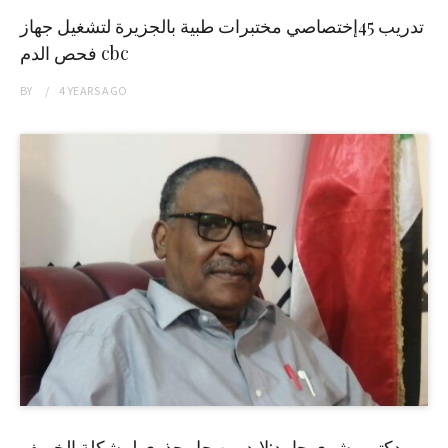
تدريب 45إختصاصي مختبرات طبية بالجزيرة لتشغيل جهاز
فحص الدم cbc
BY
4 YEARS
AGO
دكتور بشرى حامد:لابد من حل جذري لمشكلة الخريف