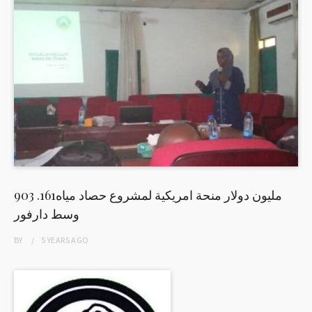
903 .161مليون دولار منحة امريكية لمشروع حصاد مياه
وسط دارفور
BY
5 YEARS
AGO