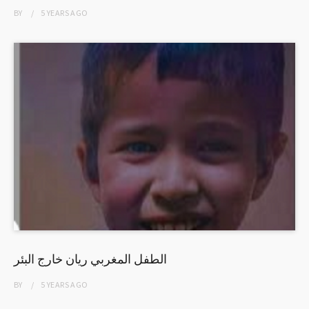
BY
5 YEARS
AGO
الطفل المغربي ريان خارج البئر
BY
5 YEARS
AGO