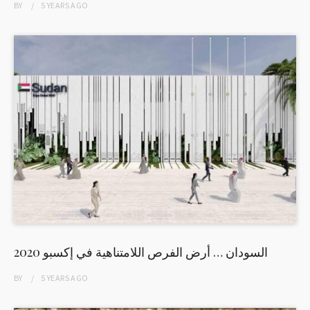
BY
5 YEARS
AGO
السودان … أرض الفرص اللامتناهية في إكسبو 2020
BY
5 YEARS
AGO