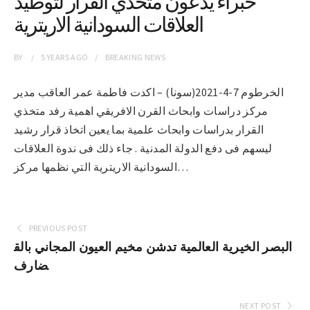
خبراء يدعون متخذي القرار لتوطيد
العلاقات السودانية الاريترية
BY
5 YEARS
AGO
BREAKING NEWS
الخرطوم 7-4-2021(سونا) – اكدت فاطمة عمر العاقب مدير
مركز دراسات وابحاث القرن الافريقي اهمية رفد متخذي
القرار بدراسات وابحاث علمية بما يعين اتخاذ قرار رشيد
ليسهم فى دفع الدولة المدنية . جاء ذلك فى ندوة العلاقات
السودانية الاريترية التي نظمها مركز…
PREVIOUS POST
البصر الخيرية العالمية تدشن مخيم العيون المجاني بالق
ضارف
NEXT POST