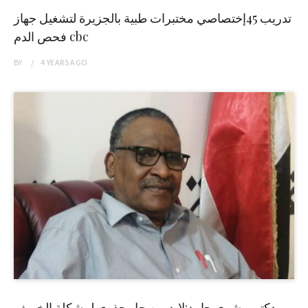
تدريب 45إختصاصي مختبرات طبية بالجزيرة لتشغيل جهاز
فحص الدم cbc
BY
4 YEARS
AGO
دكتور بشرى حامد:لابد من حل جذري لمشكلة الخريف