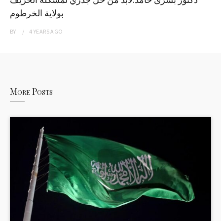
بولاية الخرطوم
BY
4 YEARS
AGO
More Posts