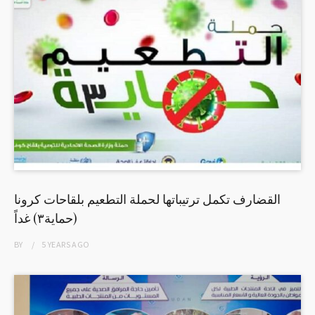
القضارف تكمل ترتيباتها لحملة التطعيم بلقاحات كرونا
(حماية٣) غداً
BY
5 YEARS
AGO