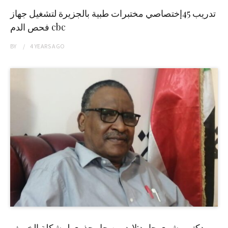
تدريب 45إختصاصي مختبرات طبية بالجزيرة لتشغيل جهاز
فحص الدم cbc
BY
4 YEARS
AGO
دكتور بشرى حامد:لابد من حل جذري لمشكلة الخريف