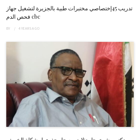
تدريب 45إختصاصي مختبرات طبية بالجزيرة لتشغيل جهاز
فحص الدم cbc
BY
4 YEARS
AGO
دكتور بشرى حامد:لابد من حل جذري لمشكلة الخريف