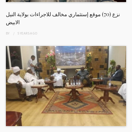
نزع (70) موقع إستثماري مخالف للاجراءات بولاية النيل
الابيض
BY
5 YEARS
AGO