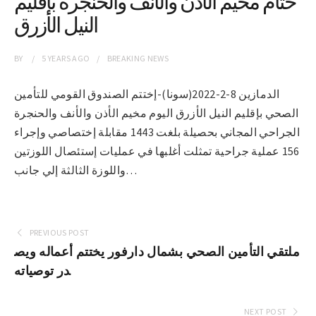
ختام مخيم الأذن والأنف والحنجرة بإقليم
النيل الأزرق
BY
5 YEARS
AGO
BREAKING NEWS
الدمازين 8-2-2022(سونا)-إختتم الصندوق القومي للتأمين
الصحي بإقليم النيل الأزرق اليوم مخيم الأذن والأنف والحنجرة
الجراحي المجاني بحصيلة بلغت 1443 مقابلة إختصاصي وإجراء
156 عملية جراحية تمثلت أغلبها في عمليات إستئصال اللوزتين
واللوزة الثالثة إلي جانب…
PREVIOUS POST
ملتقي التأمين الصحي بشمال دارفور يختتم أعماله ويص
در توصياته
NEXT POST