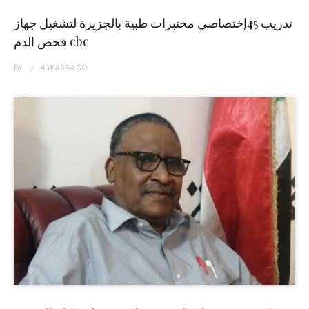
تدريب 45إختصاصي مختبرات طبية بالجزيرة لتشغيل جهاز
فحص الدم cbc
BY
4 YEARS
AGO