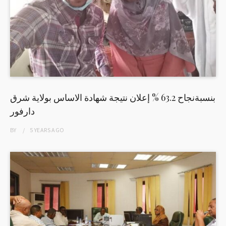
بنسبةنجاح 63.2 % إعلان نتيجة شهادة الاساس بولاية شرق
دارفور
BY
5 YEARS
AGO