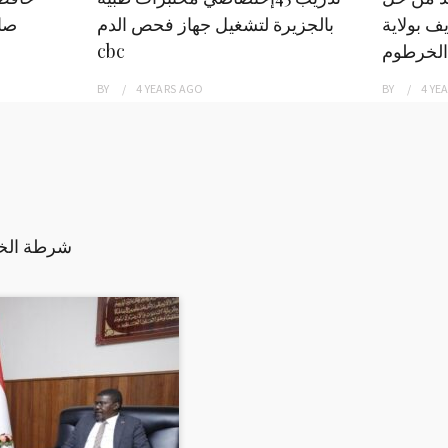
ف بولاية
بالجزيرة لتشغيل جهاز فحص الدم
صاد
الخرطوم
cbc
BY
4 YEARS
AGO
BY
4 YE
شرطة الخر