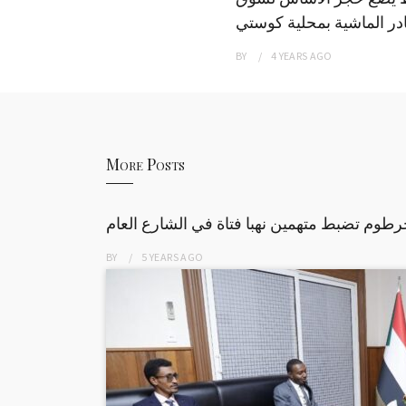
ر الماشية بمحلية كوستي
BY
4 YEARS
AGO
More Posts
طوم تضبط متهمين نهبا فتاة في الشارع العام
BY
5 YEARS
AGO