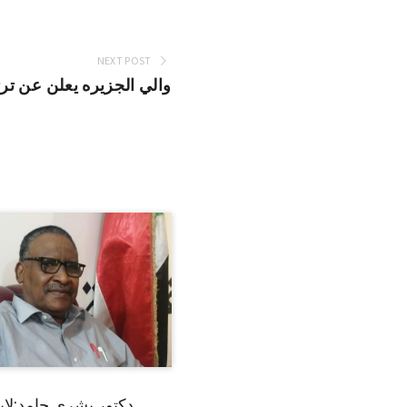
NEXT POST
والي الجزيره يعلن عن ترتي
دكتور بشرى حامد:لا