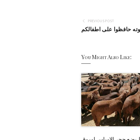
PREVIOUS POST
وته حافظوا على اطفالكم
You Might Also Like:
 يضع حجر الاساس لسوق