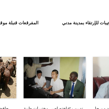
بات للإرتقاء بمدينة مدني
المفرقعات قنبلة موق
بد من حل
تدريب 45إختصاصي مختبرات طبية
حافظ