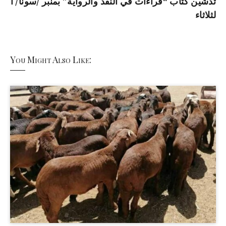
تدشين كتاب “قراءات في النقد والرواية” بمنبر /سونا/ ا
لثلاثاء
You Might Also Like: