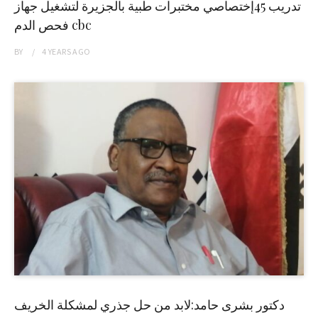
تدريب 45إختصاصي مختبرات طبية بالجزيرة لتشغيل جهاز
فحص الدم cbc
BY
4 YEARS
AGO
دكتور بشرى حامد:لابد من حل جذري لمشكلة الخريف