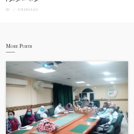
BY
4 YEARS
AGO
More Posts