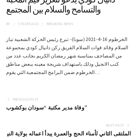
والتسامح والسلام بين المجتمع
BY
5 YEARS
AGO
BREAKING NEWS
الخرطوم 16-4-2021 (سونا)- تبرع رئيس الحركة الشعبية تيار
السلام وقائد قوات السلام الفريق ركن دانيال كودي بمحموعة
من المصاحف بمناسبة شهر رمضان الكريم بجانب عدد من
كتب الانجيل وذلك باستهداف شريحة معينه ببعض مناطق
الخرطوم ضمن البرامج المجتمعية التي يقوم…
PREVIOUS POST
وفاة مدير مكتبة “سودان بوكشوب”
NEXT POST
الملتقى الثاني لأمناء الحج والعمرة يبدأ اعماله بولاية الني