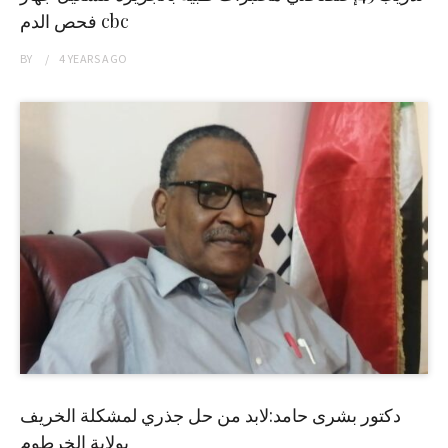
فحص الدم cbc
BY
4 YEARS
AGO
دكتور بشرى حامد:لابد من حل جذري لمشكلة الخريف
بولاية الخرطوم