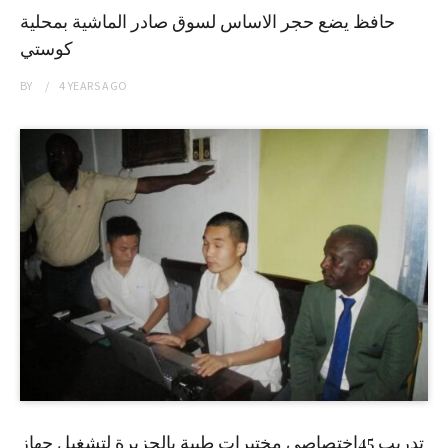
حافظ يضع حجر الاساس لسوق صادر الماشية بمحلية
كوستي
BY
4 YEARS
AGO
تدريب 45إختصاصي مختبرات طبية بالجزيرة لتشغيل جهاز