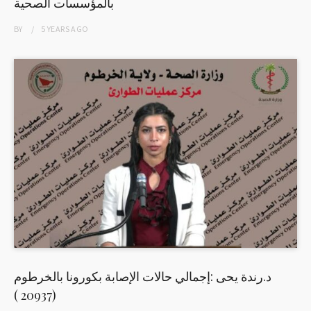
بالمؤسسات الصحية
BY
5 YEARS
AGO
د.رندة يحى :إجمالي حالات الإصابة بكورونا بالخرطوم
(20937 )