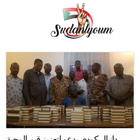
دانيال كودي يدعو لتعزيز قيم المحبة