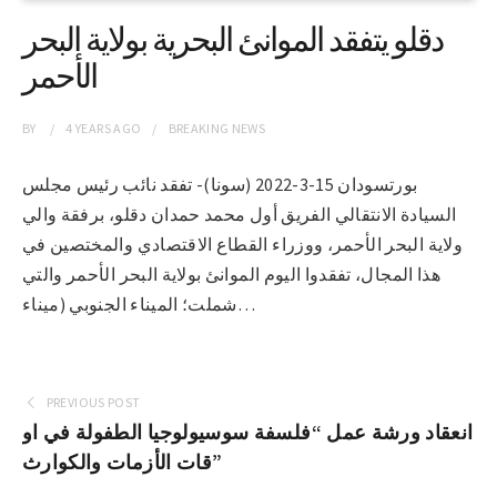
دقلو يتفقد الموانئ البحرية بولاية البحر
الأحمر
BY
4 YEARS
AGO
BREAKING NEWS
بورتسودان 15-3-2022 (سونا)- تفقد نائب رئيس مجلس
السيادة الانتقالي الفريق أول محمد حمدان دقلو، برفقة والي
ولاية البحر الأحمر، ووزراء القطاع الاقتصادي والمختصين في
هذا المجال، تفقدوا اليوم الموانئ بولاية البحر الأحمر والتي
شملت؛ الميناء الجنوبي (ميناء…
PREVIOUS POST
انعقاد ورشة عمل “فلسفة سوسيولوجيا الطفولة في او
قات الأزمات والكوارث”