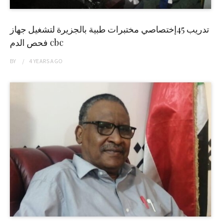
تدريب 45إختصاصي مختبرات طبية بالجزيرة لتشغيل جهاز
فحص الدم cbc
BY
4 YEARS
AGO