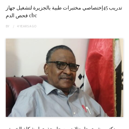
تدريب 45إختصاصي مختبرات طبية بالجزيرة لتشغيل جهاز
فحص الدم cbc
BY
4 YEARS
AGO
دكتور بشرى حامد:لابد من حل جذري لمشكلة الخريف