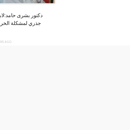
دكتور بشرى حامد:لا
جذري لمشكلة الخري
ARS
AGO