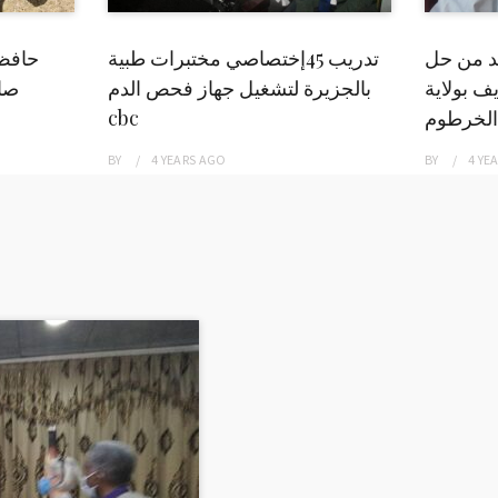
بد من حل
تدريب 45إختصاصي مختبرات طبية
حافظ
ف بولاية
بالجزيرة لتشغيل جهاز فحص الدم
صاد
الخرطوم
cbc
BY
4 YEARS
AGO
BY
4 YE