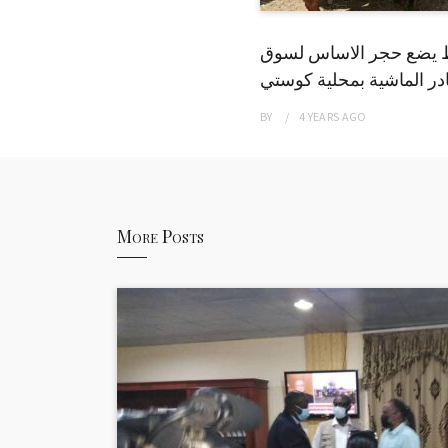
 يضع حجر الاساس لسوق
ر الماشية بمحلية كوستي
BY
4 YEARS
AGO
More Posts